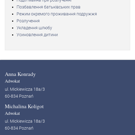
Поділ майна при розлученні
Позбавлення батьківських прав
Режим окремого проживання подружжя
Розлучення
Укладення шлюбу
Усиновлення дитини
Anna Konrady
Adwokat
ul. Mickiewicza 18a/3
60-834 Poznań
Michalina Koligot
Adwokat
ul. Mickiewicza 18a/3
60-834 Poznań