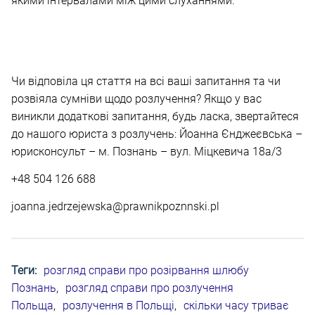
якими інтервалами між цими слуханнями.
Чи відповіла ця стаття на всі ваші запитання та чи
розвіяла сумніви щодо розлучення? Якщо у вас
виникли додаткові запитання, будь ласка, звертайтеся
до нашого юриста з розлучень: Йоанна Єнджеєвська –
юрисконсульт – м. Познань – вул. Міцкевича 18а/3
+48 504 126 688
joanna.jedrzejewska@prawnikpoznnski.pl
Теги:
розгляд справи про розірвання шлюбу
Познань
,
розгляд справи про розлучення
Польща
,
розлучення в Польщі
,
скільки часу триває