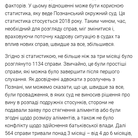
факторів. У цьому відношенні може бути корисною
статистика, яку веде Познанський окружний суд. Ця
статистика стосується 2018 року. Таким чином, час,
необхідний для розгляду справ, міг змінитися і,
враховуючи поточну кадрову ситуацію в судах та
вплив нових справ, швидше за все, збільшився.
Згідно зі статистикою, не більше ніж за три місяці було
розглянуто 1134 справи. Звичайно, це були простіші
справи, які можна було завершити після першого
слухання. Як досвідчені адвокати з розлучень з
Познані, ми можемо сказати, що це, швидше за все,
були провадження, в яких суд не виносив рішення про
вину в розпаді подружніх стосунків, сторони не
подавали заяву про стягнення аліментів або були
згодні щодо розміру аліментів, а також не було
конфлікту щодо здійснення батьківської влади. Далі
564 справи тривали понад 3 місяці – від 4 до 6 місяців,