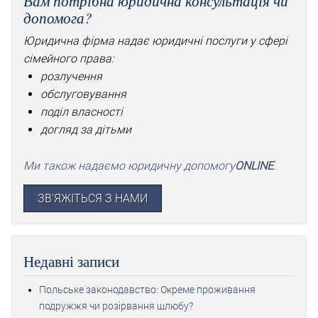
Вам потрібна юридична консультація чи
допомога?
Юридична фірма надає юридичні послуги у сфері
сімейного права:
розлучення
обслуговування
поділ власності
догляд за дітьми
Ми також надаємо юридичну допомогу
ONLINE
.
ЗВ'ЯЖІТЬСЯ З НАМИ
Недавні записи
Польське законодавство: Окреме проживання
подружжя чи розірвання шлюбу?