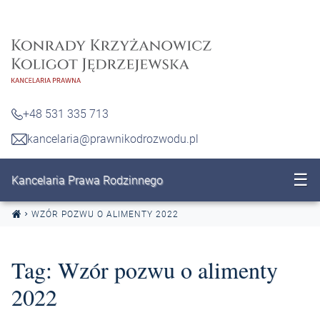
Przejdź do treści
+48 531 335 713
kancelaria@prawnikodrozwodu.pl
☰
Kancelaria Prawa Rodzinnego
WZÓR POZWU O ALIMENTY 2022
Tag:
Wzór pozwu o alimenty
2022