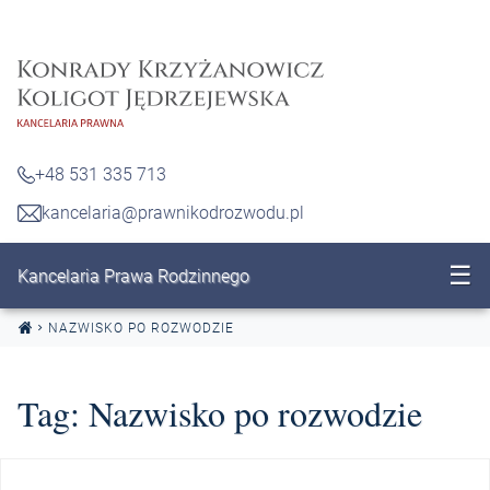
Przejdź do treści
+48 531 335 713
kancelaria@prawnikodrozwodu.pl
☰
Kancelaria Prawa Rodzinnego
NAZWISKO PO ROZWODZIE
Tag:
Nazwisko po rozwodzie