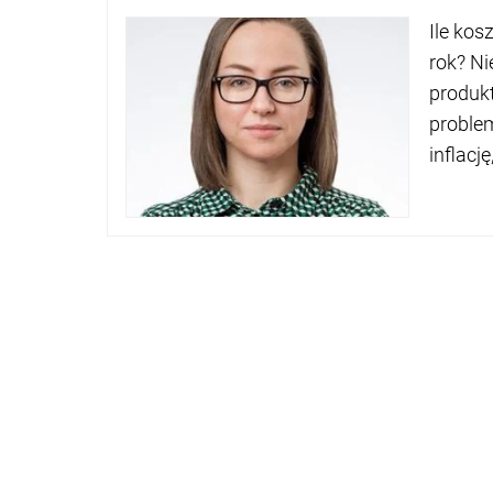
Ile ko
rok? Ni
produkt
problem
inflację