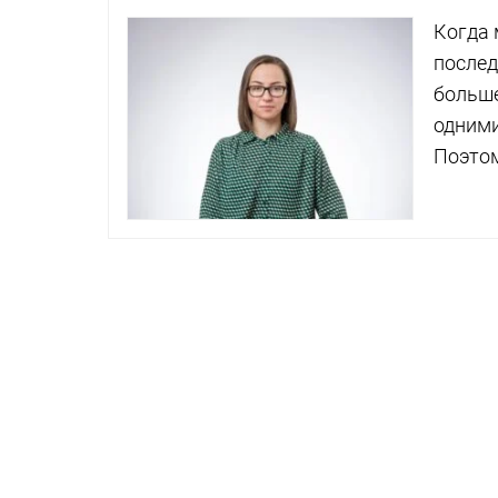
Когда 
послед
больше
одними
Поэтом