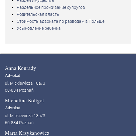
Раздел имущества
Раздельное проживание супругов
Родительская власть
Стоимость адвоката по разводам в Польше
Усыновление ребенка
Anna Konrady
Adwokat
ul. Mickiewicza 18a/3
60-834 Poznań
Michalina Koligot
Adwokat
ul. Mickiewicza 18a/3
60-834 Poznań
Marta Krzyżanowicz