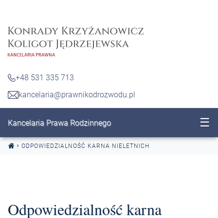
Przejdź do treści
+48 531 335 713
kancelaria@prawnikodrozwodu.pl
☰
Kancelaria Prawa Rodzinnego
ODPOWIEDZIALNOŚĆ KARNA NIELETNICH
Odpowiedzialność karna