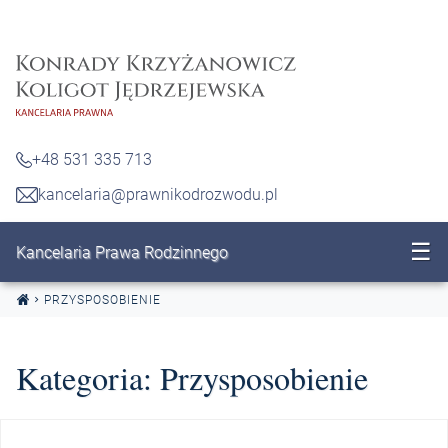
Przejdź do treści
+48 531 335 713
kancelaria@prawnikodrozwodu.pl
☰
Kancelaria Prawa Rodzinnego
PRZYSPOSOBIENIE
Kategoria:
Przysposobienie